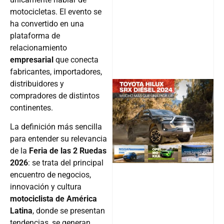
motocicletas. El evento se
ha convertido en una
plataforma de
relacionamiento
empresarial
que conecta
fabricantes, importadores,
distribuidores y
compradores de distintos
continentes.
@v12_ma
La definición más sencilla
para entender su relevancia
de la
Feria de las 2 Ruedas
Follow
2026
: se trata del principal
encuentro de negocios,
innovación y cultura
motociclista de América
Latina
, donde se presentan
tendencias, se generan