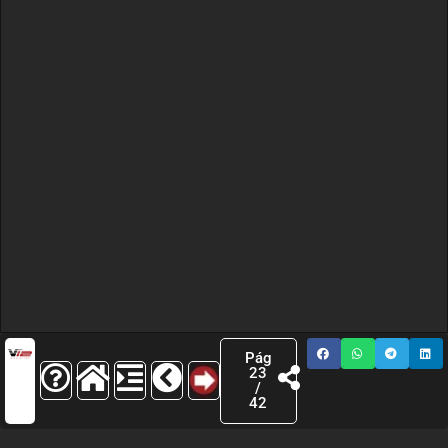
Pág
23
/
42