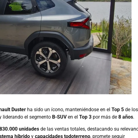
nault Duster
ha sido un ícono, manteniéndose en el
Top 5
de los
y liderando el segmento
B-SUV
en el
Top 3
por más de
8 años
.
830.000 unidades
de las ventas totales, destacando su relevan
istema híbrido
y
capacidades todoterreno
, promete seguir