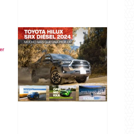
er
@v12_magazine
Follow