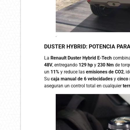
.
DUSTER
HYBRID: POTENCIA PAR
La
Renault Duster Hybrid E-Tech
combin
48V
, entregando
129 hp
y
230 Nm
de torq
un
11%
y reduce las
emisiones de CO2
, i
Su
caja manual de 6 velocidades
y
cinco
aseguran un control total en cualquier
ter