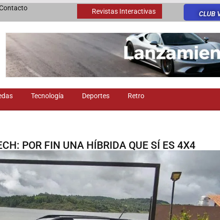
Contacto
Revistas Interactivas
CLUB 
edas
Tecnología
Deportes
Retro
CH: POR FIN UNA HÍBRIDA QUE SÍ ES 4X4