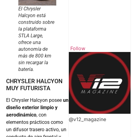
El Chrysler
Halcyon está
construido sobre
la plataforma
STLA Large,
ofrece una
Follow
autonomía de
más de 800 km
sin recargar la
batería.
CHRYSLER HALCYON
MUY FUTURISTA
El Chrysler Halcyon posee
un
diseño exterior limpio y
aerodinámico
, con
@v12_magazine
elementos prácticos como
un difusor trasero activo, un
conducto de aire frontal y