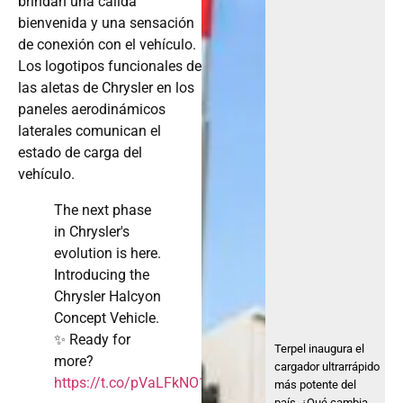
brindan una cálida
bienvenida y una sensación
de conexión con el vehículo.
Los logotipos funcionales de
las aletas de Chrysler en los
paneles aerodinámicos
laterales comunican el
estado de carga del
vehículo.
The next phase
in Chrysler's
evolution is here.
Introducing the
Chrysler Halcyon
Concept Vehicle.
✨ Ready for
Terpel inaugura el
more?
cargador ultrarrápido
https://t.co/pVaLFkNO15
más potente del
país. ¿Qué cambia