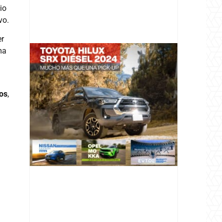
io
vo.
er
ma
os
,
@v12_magazine
Follow