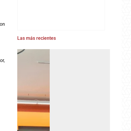
ron
Las más recientes
or,