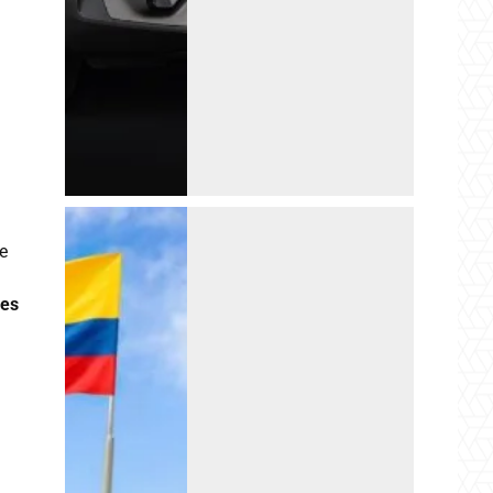
ce
des