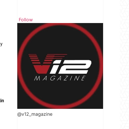
Follow
 y
in
@v12_magazine