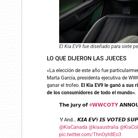
El Kia EV9 fue diseñado para siete p
LO QUE DIJERON LAS JUECES
«La elección de este año fue particularmen
Marta García, presidenta ejecutiva de WWC
ganar el trofeo.
El Kia EV9 le ganó a sus r
de los consumidores de todo el mundo»
.
𝗧𝗵𝗲 𝗷𝘂𝗿𝘆 𝗼𝗳
#𝗪𝗪𝗖𝗢𝗧𝗬
𝗔𝗡𝗡𝗢𝗨
🏅And… 𝙆𝙄𝘼 𝙀𝙑9 𝙄𝙎 𝙑𝙊𝙏𝙀𝘿 𝙎𝙐
@KiaCanada
@kiaaustralia
@KiaCo
pic.twitter.com/ThnOyh8Eo3