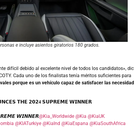
ersonas e incluye asientos giratorios 180 grados.
te difícil debido al excelente nivel de todos los candidatos», di
OTY. Cada uno de los finalistas tenía méritos suficientes para
ivales porque es un vehículo capaz de satisfacer las necesida
𝗡𝗖𝗘𝗦 𝗧𝗛𝗘 𝟮𝟬𝟮𝟒 𝗦𝗨𝗣𝗥𝗘𝗠𝗘 𝗪𝗜𝗡𝗡𝗘𝗥
𝙍𝙀𝙈𝙀 𝙒𝙄𝙉𝙉𝙀𝙍
@Kia_Worldwide
@Kia
@KiaUK
lombia
@KIATurkiye
@KiaInd
@KiaEspana
@KiaSouthAfrica