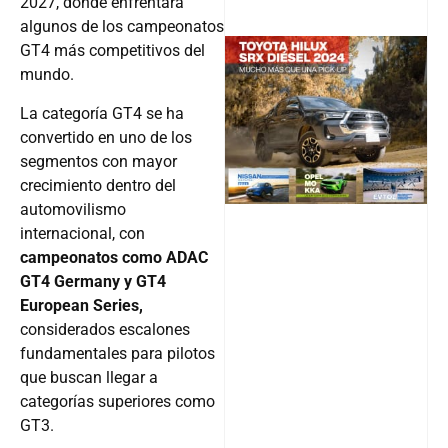
2027, donde enfrentará
algunos de los campeonatos
GT4 más competitivos del
mundo.
@v12_ma
La categoría GT4 se ha
convertido en uno de los
segmentos con mayor
crecimiento dentro del
Follow
automovilismo
internacional, con
campeonatos como ADAC
GT4 Germany y GT4
European Series,
considerados escalones
fundamentales para pilotos
que buscan llegar a
categorías superiores como
GT3.