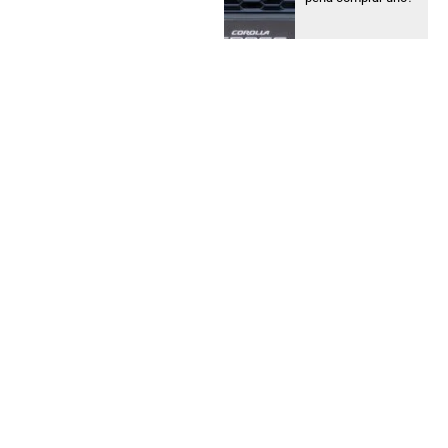
Deepal responde
¿Por qué los carros
con autonomía
extendida están
creciendo más
rápido en Colombia?