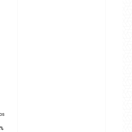
ños
5%