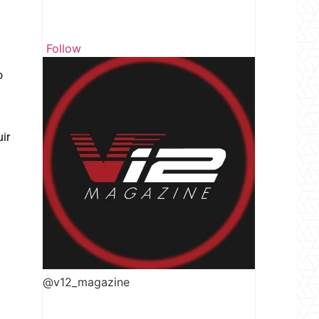
Follow
o
uir
@v12_magazine