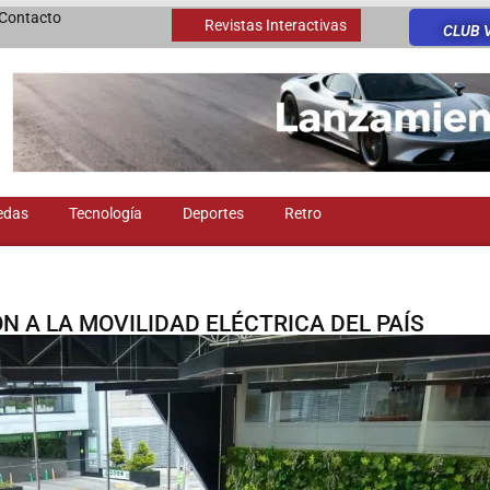
Contacto
Revistas Interactivas
CLUB 
edas
Tecnología
Deportes
Retro
N A LA MOVILIDAD ELÉCTRICA DEL PAÍS