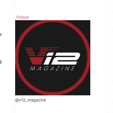
Follow
e
0
@v12_magazine