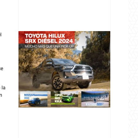
l
@v12_magazine
ce
 la
Follow
n