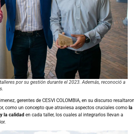
alleres por su gestión durante el 2023. Además, reconoció a
s.
Jimenez, gerentes de CESVI COLOMBIA, en su discurso resaltaron
tor, como un concepto que atraviesa aspectos cruciales como
la
 y la calidad
en cada taller, los cuales al integrarlos llevan a
or.