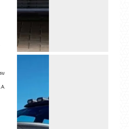
o
 su
.A.