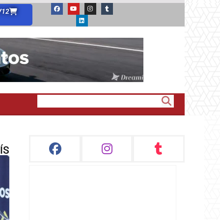
V12
ÍS