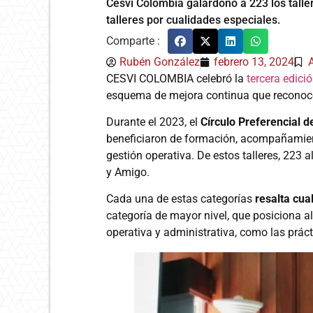
Cesvi Colombia galardonó a 223 los talle
talleres por cualidades especiales.
Comparte :
Rubén González
febrero 13, 2024
CESVI COLOMBIA celebró la
tercera edici
esquema de mejora continua que reconoce 
Durante el 2023, el
Círculo Preferencial de
beneficiaron de formación, acompañamient
gestión operativa. De estos talleres, 223 a
y Amigo.
Cada una de estas categorías
resalta cua
categoría de mayor nivel, que posiciona al
operativa y administrativa, como las prác