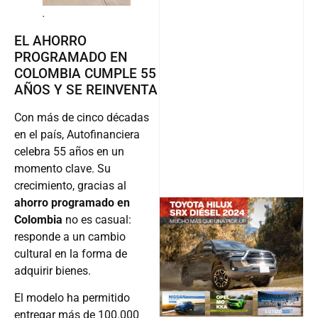
EL AHORRO
PROGRAMADO EN
COLOMBIA CUMPLE 55
AÑOS Y SE REINVENTA
Con más de cinco décadas
en el país, Autofinanciera
celebra 55 años en un
momento clave. Su
crecimiento, gracias al
ahorro programado en
Colombia
no es casual:
responde a un cambio
@v12_ma
cultural en la forma de
adquirir bienes.
El modelo ha permitido
Follow
entregar más de 100.000
vehículos y motos,