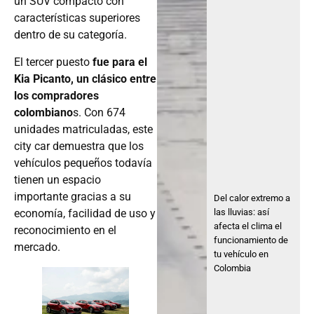
un SUV compacto con
características superiores
dentro de su categoría.
El tercer puesto
fue para el
Kia Picanto, un clásico entre
los compradores
colombiano
s. Con 674
unidades matriculadas, este
city car demuestra que los
vehículos pequeños todavía
tienen un espacio
importante gracias a su
Del calor extremo a
las lluvias: así
economía, facilidad de uso y
afecta el clima el
reconocimiento en el
funcionamiento de
mercado.
tu vehículo en
Colombia