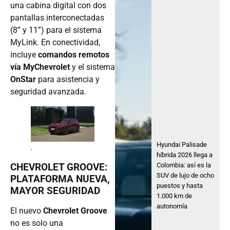
una cabina digital con dos
pantallas interconectadas
(8” y 11”) para el sistema
MyLink. En conectividad,
incluye
comandos remotos
vía MyChevrolet
y el sistema
OnStar
para asistencia y
seguridad avanzada.
Hyundai Palisade
.
híbrida 2026 llega a
CHEVROLET GROOVE:
Colombia: así es la
SUV de lujo de ocho
PLATAFORMA NUEVA,
puestos y hasta
MAYOR SEGURIDAD
1.000 km de
autonomía
El nuevo
Chevrolet Groove
no es solo una