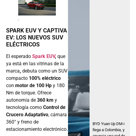
.
SPARK EUV Y CAPTIVA
EV: LOS NUEVOS SUV
ELÉCTRICOS
El esperado
Spark EUV
,
que
ya está en las vitrinas de la
marca
,
debuta como un SUV
compacto
100% eléctrico
con
motor de 100 Hp
y 180
Nm de torque. Ofrece
autonomía de
360 km
y
tecnología como
Control de
Crucero Adaptativo
, cámara
360° y freno de
BYD Yuan Up DM-i
estacionamiento electrónico.
llega a Colombia, y
anuncia una red de