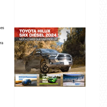
nes
ra
@v12_magazine
Follow