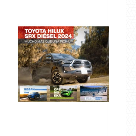
@v12_magazine
Follow