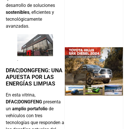
desarrollo de soluciones
sostenibles
, eficientes y
tecnológicamente
avanzadas.
.
@v12_ma
DFAC|DONGFENG: UNA
APUESTA POR LAS
ENERGÍAS LIMPIAS
Follow
En esta vitrina,
DFAC|DONGFENG
presenta
un
amplio portafolio
de
vehículos con tres
tecnologías que responden a