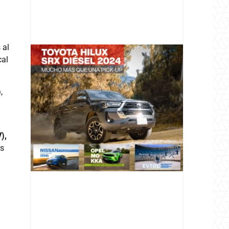
 al
cal
)
,
@v12_magazine
),
Follow
as