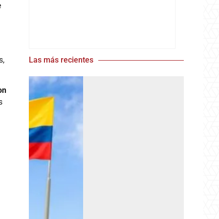
e
s,
Las más recientes
on
s