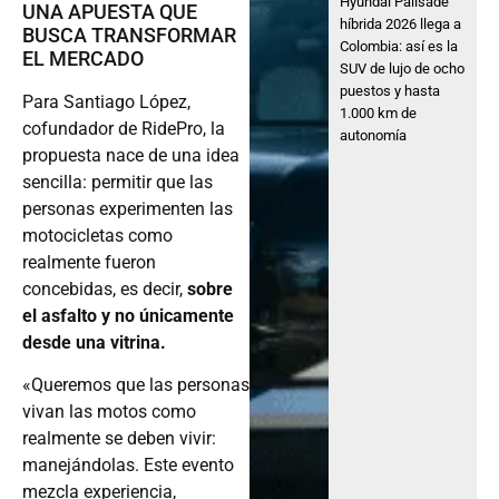
Hyundai Palisade
UNA APUESTA QUE
híbrida 2026 llega a
BUSCA TRANSFORMAR
Colombia: así es la
EL MERCADO
SUV de lujo de ocho
puestos y hasta
Para Santiago López,
1.000 km de
cofundador de RidePro, la
autonomía
propuesta nace de una idea
sencilla: permitir que las
personas experimenten las
motocicletas como
realmente fueron
concebidas, es decir,
sobre
el asfalto y no únicamente
desde una vitrina.
«Queremos que las personas
vivan las motos como
realmente se deben vivir:
manejándolas. Este evento
mezcla experiencia,