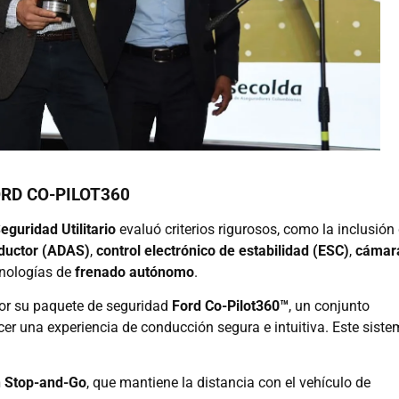
ORD CO-PILOT360
guridad Utilitario
evaluó criterios rigurosos, como la inclusión
nductor (ADAS)
,
control electrónico de estabilidad (ESC)
,
cámar
nologías de
frenado autónomo
.
por su paquete de seguridad
Ford Co-Pilot360™
, un conjunto
cer una experiencia de conducción segura e intuitiva. Este sist
n Stop-and-Go
, que mantiene la distancia con el vehículo de