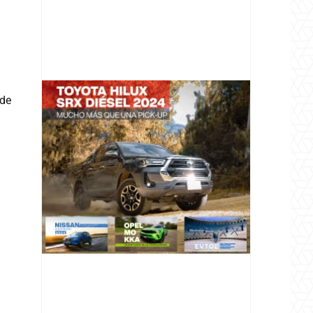
a
 de
@v12_magazine
Follow