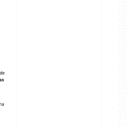
 de
as
ema