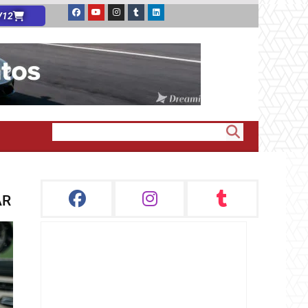
V12
AR