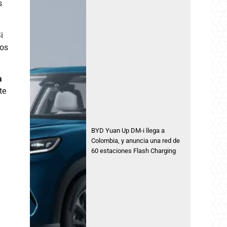
s
i
dos
a
te
BYD Yuan Up DM-i llega a
Colombia, y anuncia una red de
60 estaciones Flash Charging