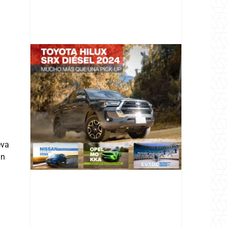
@v12_magazine
a
Follow
eva
un