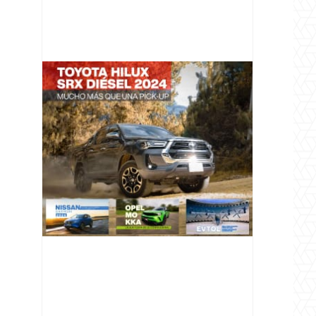
@v12_magazine
Follow