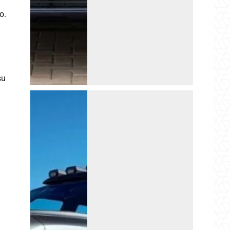
o.
su