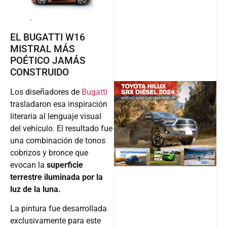
.
EL BUGATTI W16
MISTRAL MÁS
POÉTICO JAMÁS
CONSTRUIDO
Los diseñadores de
Bugatti
trasladaron esa inspiración
@v12_ma
literaria al lenguaje visual
del vehículo. El resultado fue
una combinación de tonos
cobrizos y bronce que
Follow
evocan la
superficie
terrestre iluminada por la
luz de la luna.
La pintura fue desarrollada
exclusivamente para este