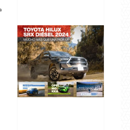
a
@v12_magazine
Follow