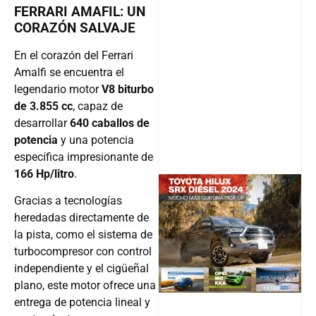
FERRARI AMAFIL: UN
CORAZÓN SALVAJE
En el corazón del Ferrari
Amalfi se encuentra el
legendario motor
V8 biturbo
de 3.855 cc
, capaz de
desarrollar
640 caballos de
potencia
y una potencia
específica impresionante de
166 Hp/litro
.
Gracias a tecnologías
heredadas directamente de
@v12_ma
la pista, como el sistema de
turbocompresor con control
independiente y el cigüeñal
Follow
plano, este motor ofrece una
entrega de potencia lineal y