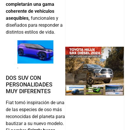
completarán una gama
coherente de vehículos
asequibles,
funcionales y
diseñados para responder a
distintos estilos de vida.
@v12_ma
.
DOS SUV CON
PERSONALIDADES
Follow
MUY DIFERENTES
Fiat tomó inspiración de una
de las especies de oso más
reconocidas del planeta para
bautizar a su nuevo modelo.