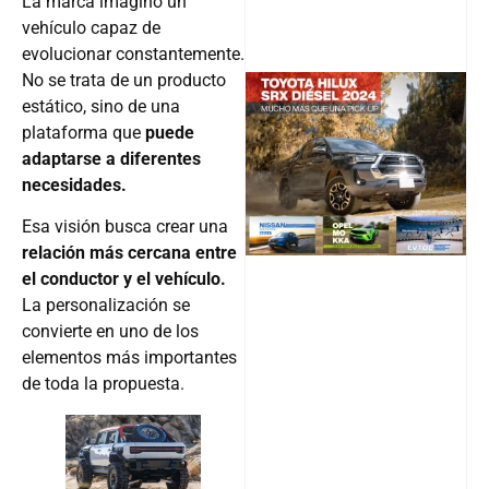
La marca imaginó un
vehículo capaz de
evolucionar constantemente.
No se trata de un producto
estático, sino de una
plataforma que
puede
@v12_ma
adaptarse a diferentes
necesidades.
Esa visión busca crear una
Follow
relación más cercana entre
el conductor y el vehículo.
La personalización se
convierte en uno de los
elementos más importantes
de toda la propuesta.