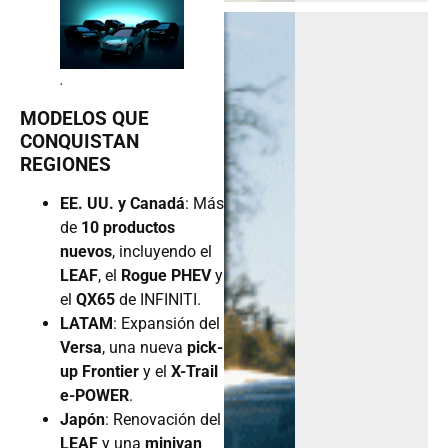
.
MODELOS QUE
CONQUISTAN
REGIONES
EE. UU. y Canadá
: Más
de
10 productos
nuevos
, incluyendo el
LEAF
, el
Rogue PHEV
y
el
QX65
de INFINITI.
LATAM
: Expansión del
Versa
, una nueva
pick-
up Frontier
y el
X-Trail
e-POWER
.
Japón
: Renovación del
LEAF
y una
minivan