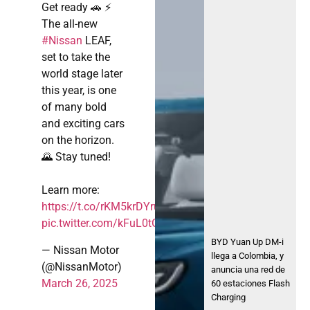
Get ready 🚗 ⚡
The all-new
#Nissan
LEAF,
set to take the
world stage later
this year, is one
of many bold
and exciting cars
on the horizon.
🌄 Stay tuned!
Learn more:
https://t.co/rKM5krDYru
#NissanLEAF
pic.twitter.com/kFuL0tGX9u
BYD Yuan Up DM-i
— Nissan Motor
llega a Colombia, y
(@NissanMotor)
anuncia una red de
March 26, 2025
60 estaciones Flash
Charging