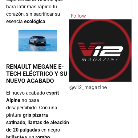
hará latir más rápido tu
corazón, sin sacrificar su
Follow
esencia
ecológica
.
.
RENAULT MEGANE E-
TECH ELÉCTRICO Y SU
NUEVO ACABADO
@v12_magazine
El nuevo acabado
esprit
Alpine
no pasa
desapercibido. Con una
pintura
gris pizarra
satinado
,
llantas de aleación
de 20 pulgadas
en negro
brillante y un
rombo