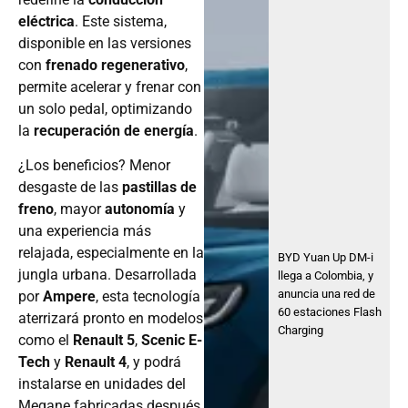
eléctrica
. Este sistema,
disponible en las versiones
con
frenado regenerativo
,
permite acelerar y frenar con
un solo pedal, optimizando
la
recuperación de energía
.
¿Los beneficios? Menor
desgaste de las
pastillas de
freno
, mayor
autonomía
y
una experiencia más
relajada, especialmente en la
BYD Yuan Up DM-i
jungla urbana. Desarrollada
llega a Colombia, y
anuncia una red de
por
Ampere
, esta tecnología
60 estaciones Flash
aterrizará pronto en modelos
Charging
como el
Renault 5
,
Scenic E-
Tech
y
Renault 4
, y podrá
instalarse en unidades del
Megane fabricadas después