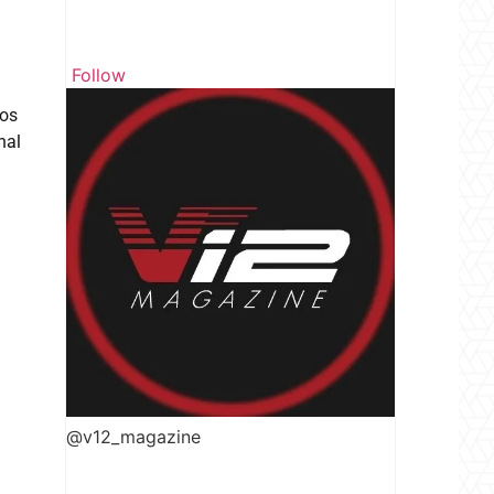
Follow
tos
nal
@v12_magazine