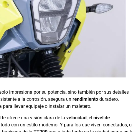
olo impresiona por su potencia, sino también por sus detalles
resistente a la corrosión, asegura un
rendimiento
duradero,
 para llevar equipaje o instalar un maletero.
l
te ofrece una visión clara de la
velocidad
, el
nivel de
, todo con un estilo moderno. Y para los que viven conectados, 
, haciendo de la
TT200
una aliada tanto en la ciudad como en l