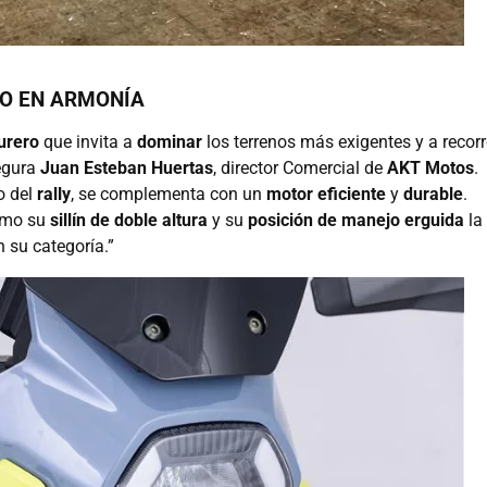
LO EN ARMONÍA
urero
que invita a
dominar
los terrenos más exigentes y a recorr
segura
Juan Esteban Huertas
, director Comercial de
AKT Motos
.
lo del
rally
, se complementa con un
motor eficiente
y
durable
.
omo su
sillín de doble altura
y su
posición de manejo erguida
la
 su categoría.”