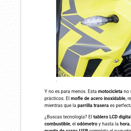
.
Y no es para menos. Esta
motocicleta
no s
prácticos. El
mofle de acero inoxidable
, 
mientras que la
parrilla trasera
es perfecta
¿Buscas tecnología? El
tablero LCD digita
combustible
, el
odómetro
y hasta la
hora
puerto de carga USB
completa el paquete