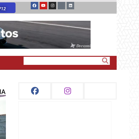
V12
IA