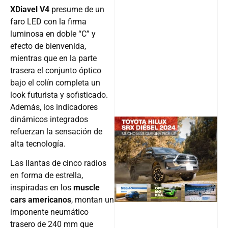
XDiavel V4
presume de un
faro LED con la firma
luminosa en doble “C” y
efecto de bienvenida,
mientras que en la parte
trasera el conjunto óptico
bajo el colín completa un
look futurista y sofisticado.
Además, los indicadores
dinámicos integrados
refuerzan la sensación de
alta tecnología.
@v12_ma
Las llantas de cinco radios
en forma de estrella,
inspiradas en los
muscle
Follow
cars americanos
, montan un
imponente neumático
trasero de 240 mm que