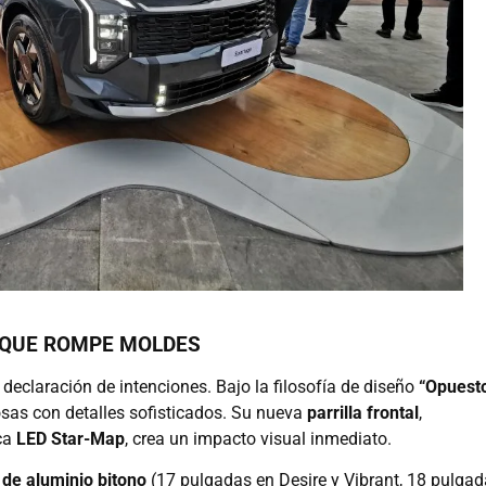
O QUE ROMPE MOLDES
declaración de intenciones. Bajo la filosofía de diseño
“Opuest
sas con detalles sofisticados. Su nueva
parrilla frontal
,
ica
LED Star-Map
, crea un impacto visual inmediato.
 de aluminio bitono
(17 pulgadas en Desire y Vibrant, 18 pulga