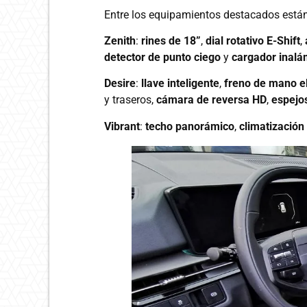
Entre los equipamientos destacados están
Zenith
:
rines de 18”
,
dial rotativo E-Shift
,
detector de punto ciego
y
cargador inalá
Desire
:
llave inteligente
,
freno de mano e
y traseros,
cámara de reversa HD
,
espejos
Vibrant
:
techo panorámico
,
climatización