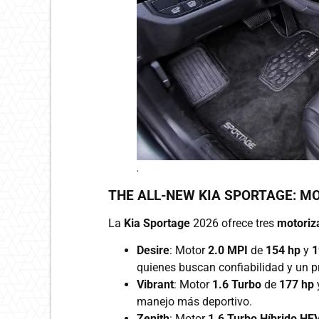
.
THE ALL-NEW KIA SPORTAGE: M
La
Kia Sportage
2026 ofrece tres
motoriz
Desire
: Motor
2.0 MPI
de
154 hp
y
1
quienes buscan confiabilidad y un p
Vibrant
: Motor
1.6 Turbo
de
177 hp
manejo más deportivo.
Zenith
: Motor
1.6 Turbo Híbrido HE