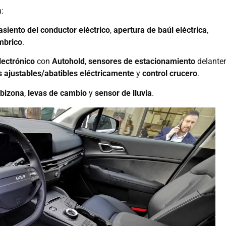
:
asiento del conductor eléctrico
,
apertura de baúl eléctrica
,
mbrico
.
lectrónico
con
Autohold
,
sensores de estacionamiento
delante
 ajustables/abatibles eléctricamente
y
control crucero
.
 bizona
,
levas de cambio
y
sensor de lluvia
.