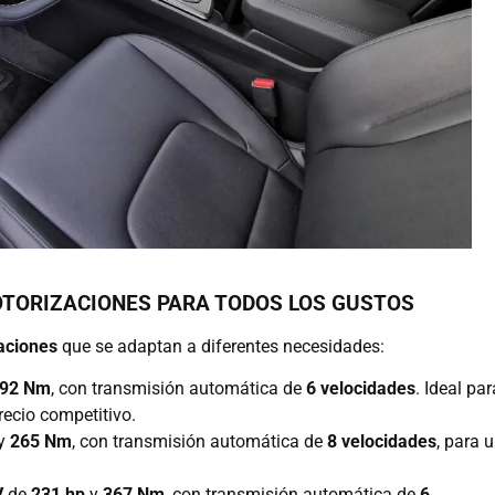
OTORIZACIONES PARA TODOS LOS GUSTOS
aciones
que se adaptan a diferentes necesidades:
92 Nm
, con transmisión automática de
6 velocidades
. Ideal par
recio competitivo.
y
265 Nm
, con transmisión automática de
8 velocidades
, para 
V
de
231 hp
y
367 Nm
, con transmisión automática de
6