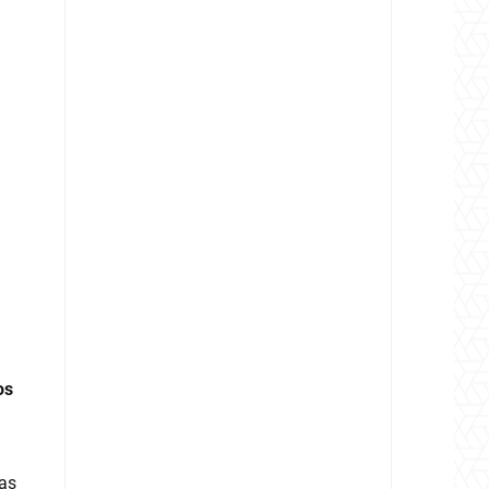
os
das