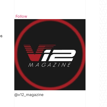
Follow
os
@v12_magazine