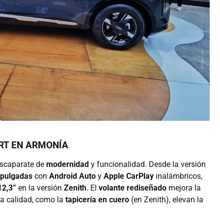
ORT EN ARMONÍA
scaparate de
modernidad
y funcionalidad. Desde la versión
3 pulgadas
con
Android Auto
y
Apple CarPlay
inalámbricos,
12,3”
en la versión
Zenith
. El
volante rediseñado
mejora la
ta calidad, como la
tapicería en cuero
(en Zenith), elevan la