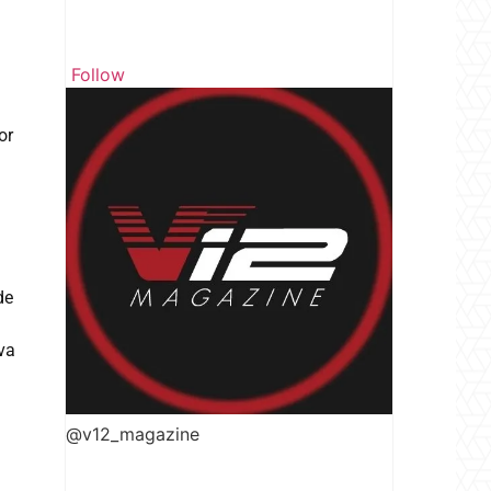
Follow
or
de
eva
@v12_magazine