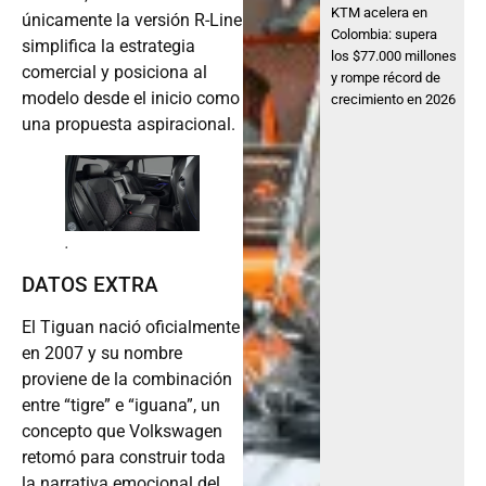
KTM acelera en
únicamente la versión R-Line
Colombia: supera
simplifica la estrategia
los $77.000 millones
comercial y posiciona al
y rompe récord de
modelo desde el inicio como
crecimiento en 2026
una propuesta aspiracional.
.
DATOS EXTRA
El Tiguan nació oficialmente
en 2007 y su nombre
proviene de la combinación
entre “tigre” e “iguana”, un
concepto que Volkswagen
retomó para construir toda
la narrativa emocional del