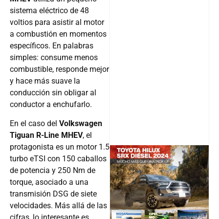
sistema eléctrico de 48
voltios para asistir al motor
a combustión en momentos
específicos. En palabras
simples: consume menos
combustible, responde mejor
y hace más suave la
conducción sin obligar al
conductor a enchufarlo.
En el caso del
Volkswagen
Tiguan R-Line MHEV
, el
protagonista es un motor 1.5
turbo eTSI con 150 caballos
de potencia y 250 Nm de
@v12_ma
torque, asociado a una
transmisión DSG de siete
velocidades. Más allá de las
cifras, lo interesante es
Follow