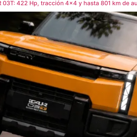
R 03T: 422 Hp, tracción 4×4 y hasta 801 km de a