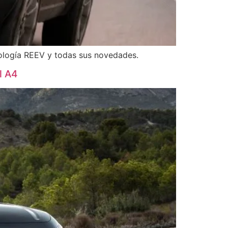
nología REEV y todas sus novedades.
l A4