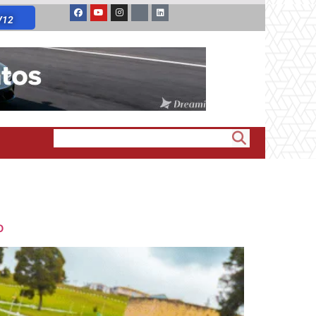
V12
o