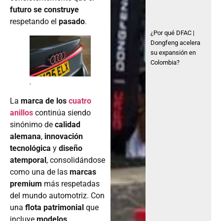
futuro se construye
respetando el
pasado
.
¿Por qué DFAC |
Dongfeng acelera
su expansión en
Colombia?
.
La
marca de los
cuatro
anillos
continúa siendo
sinónimo de
calidad
alemana
,
innovación
tecnológica
y
diseño
atemporal
, consolidándose
como una de las
marcas
premium
más respetadas
del mundo automotriz. Con
una
flota patrimonial
que
incluye
modelos