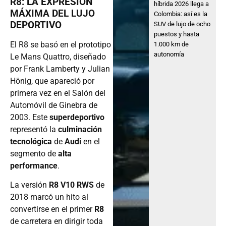
R8: LA EXPRESIÓN
híbrida 2026 llega a
MÁXIMA DEL LUJO
Colombia: así es la
DEPORTIVO
SUV de lujo de ocho
puestos y hasta
El R8 se basó en el prototipo
1.000 km de
autonomía
Le Mans Quattro, diseñado
por Frank Lamberty y Julian
Hönig, que apareció por
primera vez en el Salón del
Automóvil de Ginebra de
2003. Este
superdeportivo
representó la
culminación
tecnológica
de
Audi
en el
segmento de
alta
performance
.
La versión
R8 V10 RWS
de
2018 marcó un hito al
convertirse en el primer
R8
de carretera en dirigir toda