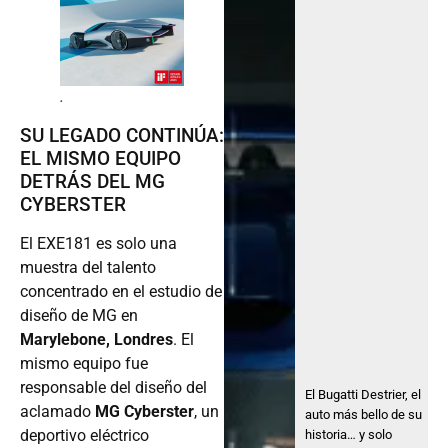
.
SU LEGADO CONTINÚA:
EL MISMO EQUIPO
DETRÁS DEL MG
CYBERSTER
El EXE181 es solo una
muestra del talento
concentrado en el estudio de
diseño de MG en
Marylebone, Londres
. El
mismo equipo fue
responsable del diseño del
El Bugatti Destrier, el
aclamado
MG Cyberster
, un
auto más bello de su
deportivo eléctrico
historia… y solo