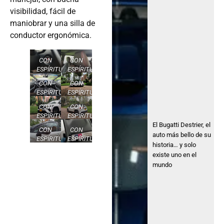
visibilidad, fácil de
maniobrar y una silla de
conductor ergonómica.
CON
CON
ESPÍRITU
ESPÍRITU
DEPORTIVO
DEPORTIVO
CON
CON
ESPÍRITU
ESPÍRITU
DEPORTIVO
DEPORTIVO
CON
CON
ESPÍRITU
ESPÍRITU
DEPORTIVO
DEPORTIVO
El Bugatti Destrier, el
CON
CON
auto más bello de su
ESPÍRITU
ESPÍRITU
historia… y solo
DEPORTIVO
DEPORTIVO
existe uno en el
mundo