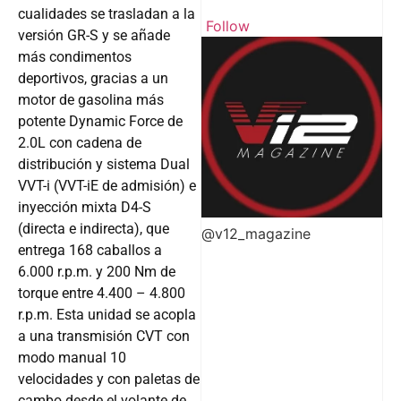
cualidades se trasladan a la
Follow
versión GR-S y se añade
más condimentos
deportivos, gracias a un
motor de gasolina más
potente Dynamic Force de
2.0L con cadena de
distribución y sistema Dual
VVT-i (VVT-iE de admisión) e
inyección mixta D4-S
(directa e indirecta), que
@v12_magazine
entrega 168 caballos a
6.000 r.p.m. y 200 Nm de
torque entre 4.400 – 4.800
r.p.m. Esta unidad se acopla
a una transmisión CVT con
modo manual 10
velocidades y con paletas de
cambo desde el volante de