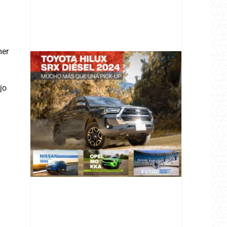
mer
jo
@v12_magazine
Follow