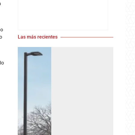
a
no
do
Las más recientes
lo