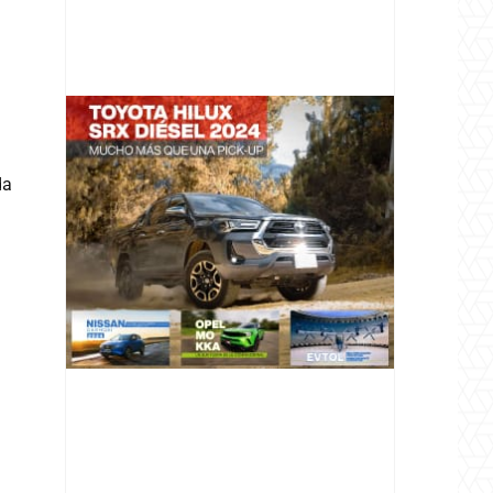
da
@v12_magazine
Follow