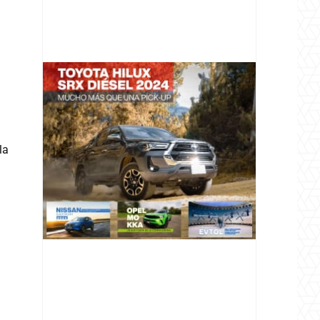
@v12_magazine
la
Follow