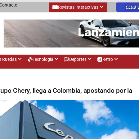
Contacto
Revistas Interactivas
CLUB 
s Ruedas
Tecnología
Deportes
Retro
upo Chery, llega a Colombia, apostando por la