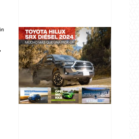
ón
,
@v12_magazine
Follow