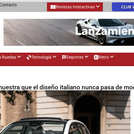
Contacto
Revistas Interactivas
CLUB 
s Ruedas
Tecnología
Deportes
Retro
emuestra que el diseño italiano nunca pasa de m