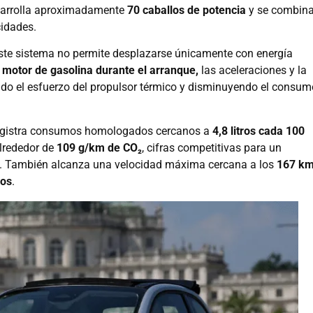
esarrolla aproximadamente
70 caballos de potencia
y se combin
cidades.
 este sistema no permite desplazarse únicamente con energía
al motor de gasolina durante el arranque,
las aceleraciones y la
endo el esfuerzo del propulsor térmico y disminuyendo el consum
 registra consumos homologados cercanos a
4,8 litros cada 100
lrededor de
109 g/km de CO₂
, cifras competitivas para un
as. También alcanza una velocidad máxima cercana a los
167 km
dos
.