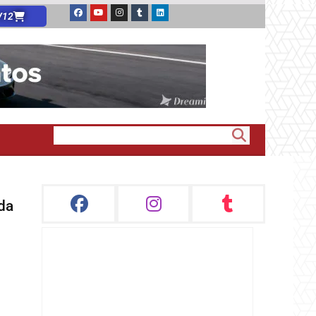
V12
oda