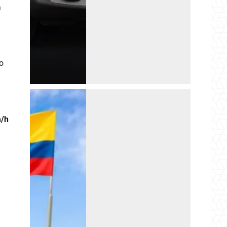
a
o
/h