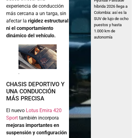
Hyundai Palisade
experiencia de conducción
híbrida 2026 llega a
Colombia: así es la
más cercana a un targa, sin
SUV de lujo de ocho
afectar la
rigidez estructural
puestos y hasta
ni el comportamiento
1.000 km de
dinámico del vehículo.
autonomía
.
CHASIS DEPORTIVO Y
UNA CONDUCCIÓN
MÁS PRECISA
El nuevo
Lotus Emira 420
Sport
también incorpora
mejoras importantes en
suspensión y configuración