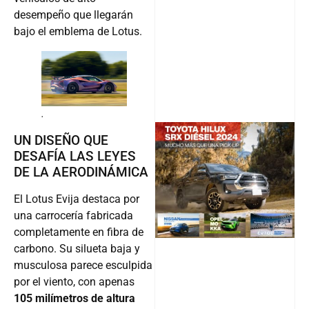
desempeño que llegarán
bajo el emblema de Lotus.
.
UN DISEÑO QUE
DESAFÍA LAS LEYES
@v12_ma
DE LA AERODINÁMICA
El Lotus Evija destaca por
una carrocería fabricada
Follow
completamente en fibra de
carbono. Su silueta baja y
musculosa parece esculpida
por el viento, con apenas
105 milímetros de altura