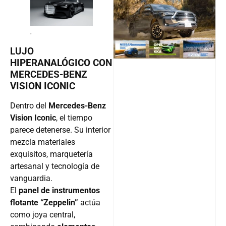
@v12_ma
.
Follow
LUJO
HIPERANALÓGICO CON
MERCEDES-BENZ
VISION ICONIC
Dentro del
Mercedes-Benz
Vision Iconic
, el tiempo
parece detenerse. Su interior
mezcla materiales
exquisitos, marquetería
artesanal y tecnología de
vanguardia.
El
panel de instrumentos
flotante “Zeppelin”
actúa
como joya central,