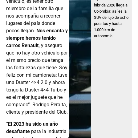
vehículo, es tener otro
híbrida 2026 llega a
miembro de la familia que
Colombia: así es la
nos acompaña a recorrer
SUV de lujo de ocho
lugares del país donde
puestos y hasta
1.000 km de
pocos llegan.
Nos encanta y
autonomía
siempre hemos tenido
carros Renault,
y aseguro
que no hay otro vehículo por
el mismo precio que tenga
las fortalezas que tiene. Soy
feliz con mi camioneta; tuve
una Duster 4×4 2.0 y ahora
tengo la Duster 4×4 Turbo y
es el mejor juguete que he
comprado”. Rodrigo Peralta,
cliente y presidente del Club.
“
El 2023 ha sido un año
desafiante
para la industria