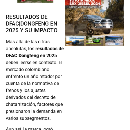
.
@v12_ma
RESULTADOS DE
DFAC|DONGFENG EN
2025 Y SU IMPACTO
Follow
Más allá de las cifras
absolutas, los
resultados de
DFAC|Dongfeng
en 2025
deben leerse en contexto. El
mercado colombiano
enfrentó un año retador por
cuenta de la normativa de
frenos y los ajustes
derivados del decreto de
chatarrización, factores que
presionaron la demanda en
varios subsegmentos.
Aun así, la marca logró