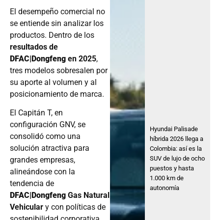
El desempeño comercial no
se entiende sin analizar los
productos. Dentro de los
resultados de
DFAC|Dongfeng
en 2025
,
tres modelos sobresalen por
su aporte al volumen y al
posicionamiento de marca.
El Capitán T, en
configuración GNV, se
Hyundai Palisade
consolidó como una
híbrida 2026 llega a
solución atractiva para
Colombia: así es la
SUV de lujo de ocho
grandes empresas,
puestos y hasta
alineándose con la
1.000 km de
tendencia de
autonomía
DFAC|Dongfeng
Gas Natural
Vehicular
y con políticas de
sostenibilidad corporativa.