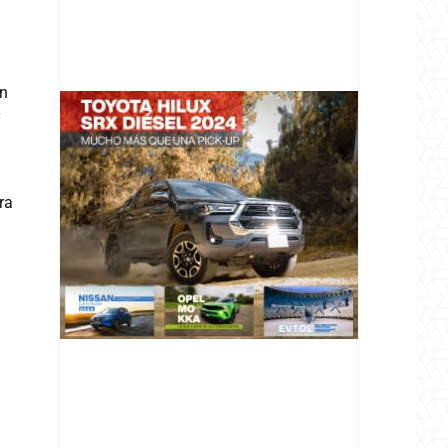
an
y
@v12_magazine
ra
Follow