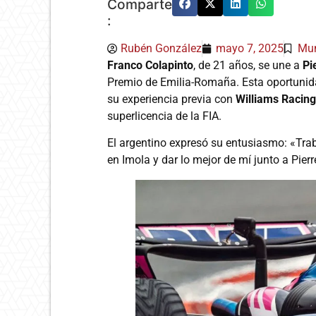
Comparte
:
Rubén González
mayo 7, 2025
Mun
Franco Colapinto
, de 21 años, se une a
Pi
Premio de Emilia-Romaña. Esta oportunida
su experiencia previa con
Williams Racing
superlicencia de la FIA.
El argentino expresó su entusiasmo: «Trab
en Imola y dar lo mejor de mí junto a Pierr