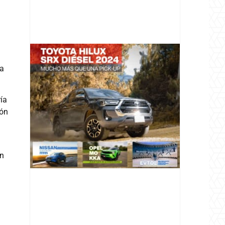
ia
@v12_magazine
ía
ión
Follow
on