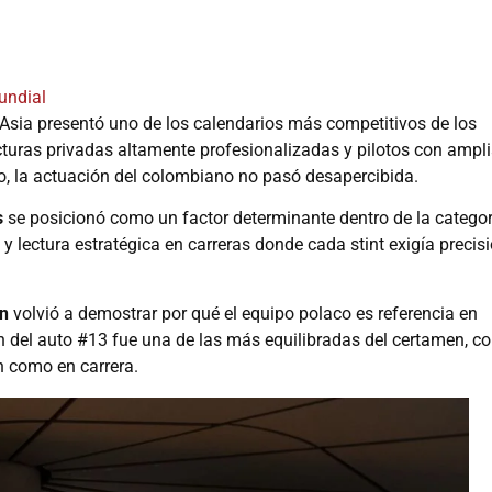
undial
sia presentó uno de los calendarios más competitivos de los
ucturas privadas altamente profesionalizadas y pilotos con ampl
io, la actuación del colombiano no pasó desapercibida.
s
se posicionó como un factor determinante dentro de la categor
y lectura estratégica en carreras donde cada stint exigía precis
on
volvió a demostrar por qué el equipo polaco es referencia en
n del auto #13 fue una de las más equilibradas del certamen, c
n como en carrera.