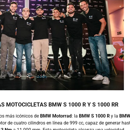
S MOTOCICLETAS BMW S 1000 R Y S 1000 RR
los más icónicos de
BMW Motorrad
: la
BMW S 1000 R
y la
BMW
or de cuatro cilindros en línea de 999 cc, capaz de generar has
13 Nm
a 11.000 rpm. Esta motocicleta alcanza una velocidad