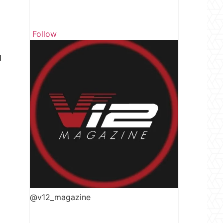
Follow
l
@v12_magazine