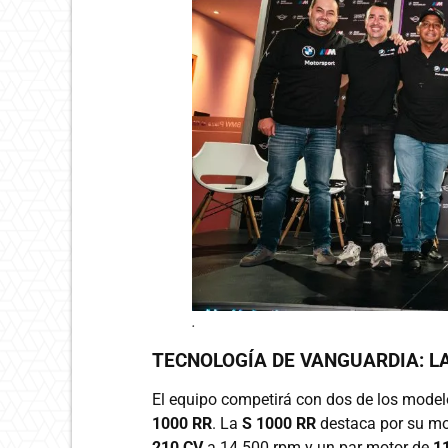
.
TECNOLOGÍA DE VANGUARDIA: LA
El equipo competirá con dos de los mode
1000 RR
. La
S 1000 RR
destaca por su mot
210 CV
a 14.500 rpm y un par motor de
1