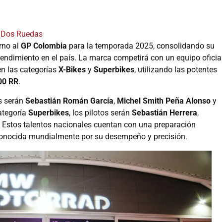
Dos Ruedas
rno al
GP Colombia
para la temporada 2025, consolidando su
rendimiento en el país. La marca competirá con un equipo oficia
n las categorías
X-Bikes
y
Superbikes
, utilizando las potentes
00 RR
.
es serán
Sebastián Román García
,
Michel Smith Peña Alonso
y
categoría
Superbikes
, los pilotos serán
Sebastián Herrera
,
. Estos talentos nacionales cuentan con una preparación
conocida mundialmente por su desempeño y precisión.